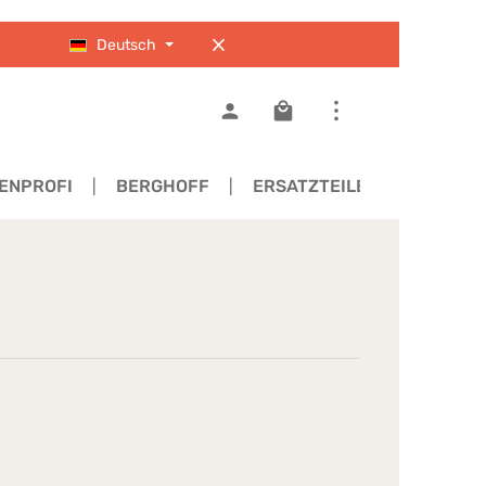
Deutsch
Warenkorb enthält 0 Pos
ENPROFI
BERGHOFF
ERSATZTEILE