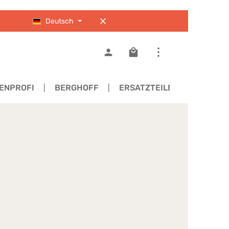
Deutsch
Warenkorb enthält 0 Pos
ENPROFI
BERGHOFF
ERSATZTEILE