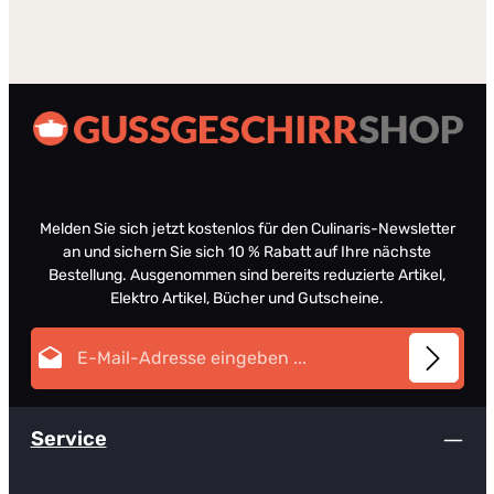
Melden Sie sich jetzt kostenlos für den Culinaris-Newsletter
an und sichern Sie sich 10 % Rabatt auf Ihre nächste
Bestellung. Ausgenommen sind bereits reduzierte Artikel,
Elektro Artikel, Bücher und Gutscheine.
E-Mail-Adresse*
Diese Seite ist durch reCAPTCHA geschützt und es gelten die
Datenschutz
Datenschutzrichtlinie
und
Nutzungsbedingungen
.
Die mit einem Stern (*) markierten Felder sind
Service
Ich habe die
Datenschutzbestimmungen
zur Kenntnis
Pflichtfelder.
genommen und die
AGB
gelesen und bin mit ihnen
einverstanden.
*