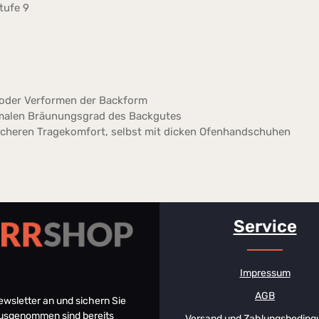
tufe 9
n oder Verformen der Backform
imalen Bräunungsgrad des Backgutes
n sicheren Tragekomfort, selbst mit dicken Ofenhandschuhen
Service
Impressum
AGB
Newsletter an und sichern Sie
 Ausgenommen sind bereits
Versand und Zahlungsbeding