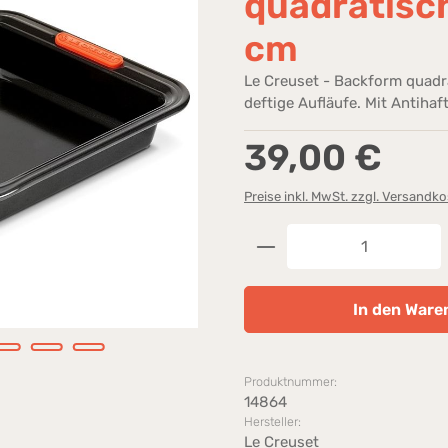
quadratisc
cm
Le Creuset - Backform quadra
deftige Aufläufe. Mit Antiha
Regulärer Preis:
39,00 €
Preise inkl. MwSt. zzgl. Versandk
Produkt Anzahl: G
In den Ware
Produktnummer:
14864
Hersteller:
Le Creuset