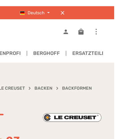
Deutsch
Warenkorb enthält 0 Pos
ENPROFI
BERGHOFF
ERSATZTEILE
LE CREUSET
BACKEN
BACKFORMEN
-