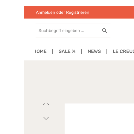
Anmelden
oder
Registrieren
Zum Hauptinhalt springen
Zur Suche springen
Zur Hauptnavigation springen
HOME
SALE %
NEWS
LE CREU
Bildergalerie überspringen