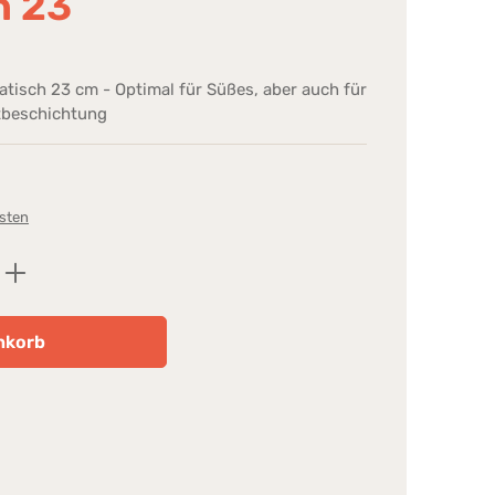
h 23
tisch 23 cm - Optimal für Süßes, aber auch für
ftbeschichtung
osten
ib den gewünschten Wert ein oder benutz
nkorb