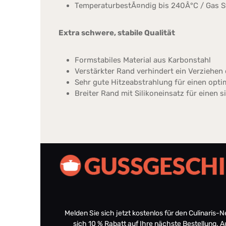
TemperaturbestÃ¤ndig bis 240Â°C / Gas S
Extra schwere, stabile Qualität
Formstabiles Material aus Karbonstahl
Verstärkter Rand verhindert ein Verziehe
Sehr gute Hitzeabstrahlung für einen opt
Breiter Rand mit Silikoneinsatz für eine
Melden Sie sich jetzt kostenlos für den Culinaris-
sich 10 % Rabatt auf Ihre nächste Bestellung.