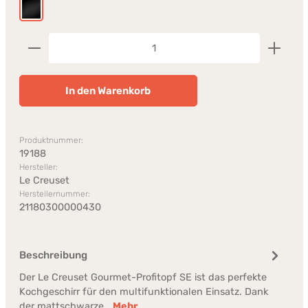
Schwarz Matt
Produkt Anzahl: Gib den gewünschten Wert ein od
In den Warenkorb
Produktnummer:
19188
Hersteller:
Le Creuset
Herstellernummer:
21180300000430
Beschreibung
Der Le Creuset Gourmet-Profitopf SE ist das perfekte
Kochgeschirr für den multifunktionalen Einsatz. Dank
der mattschwarze…
Mehr