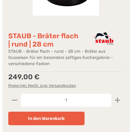
STAUB - Bräter flach
| rund | 28 cm
STAUB - Bräter flach - rund - 28 cm - Bräter aus
Gusseisen für ein besonders saftiges Kochergebnis -
verschiedene Farben
Regulärer Preis:
249,00 €
Preise inkl. MwSt. zzgl. Versandkosten
Produkt Anzahl: Gib den gewünschten Wert ein od
In den Warenkorb