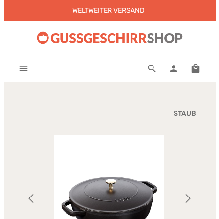
WELTWEITER VERSAND
Zum Hauptinhalt springen
Warenk
STAUB
Bildergalerie überspringen