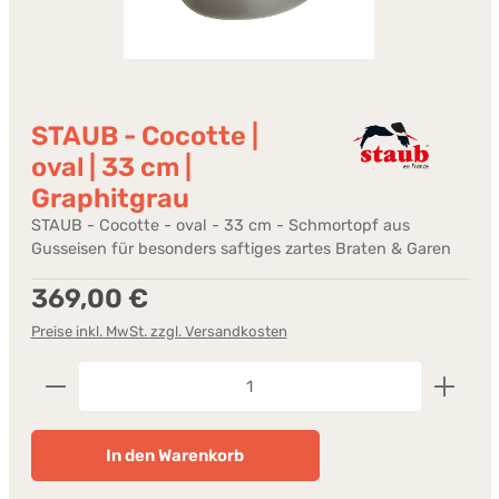
STAUB - Cocotte |
oval | 33 cm |
Graphitgrau
STAUB - Cocotte - oval - 33 cm - Schmortopf aus
Gusseisen für besonders saftiges zartes Braten & Garen
Regulärer Preis:
369,00 €
Preise inkl. MwSt. zzgl. Versandkosten
Produkt Anzahl: Gib den gewünschten Wert ein od
In den Warenkorb