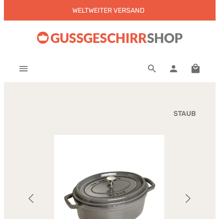
WELTWEITER VERSAND
Zum Hauptinhalt springen
Warenk
STAUB
Bildergalerie überspringen